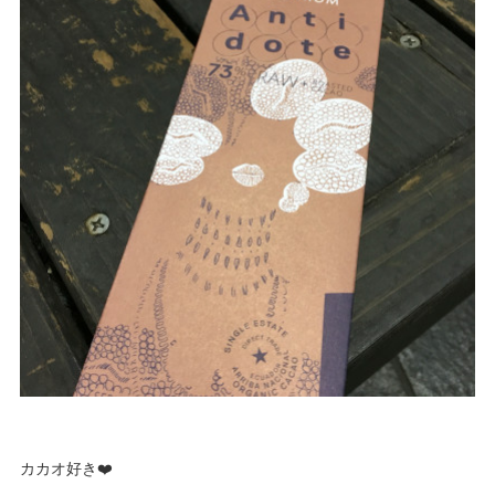
カカオ好き❤️